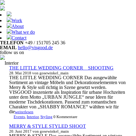
Work
About
What we do
Contact
TELEFON
+49 / 151705 245 36
EMAIL
hello@visgood.de
follow us on
Interior
THE LITTLE WEDDING CORNER _ SHOOTING
28. Mai 2018
von gosewinkel_main
THE LITTLE WEDDING CORNER Das ausgewählte
Sortiment an vintage Möbeln und Dekorationselementen von
Merry & Style soll richtig in Szene gesetzt werden.
VISGOOD inszenierte als Inspiration für urbane Hochzeiten
unter dem Motto „URBAN JUNGLE“ neue Ideen für
moderne Tischdekorationen. Passend zum romantischen
Charakter von „SHABBY ROMANCE“ wählten wir für
die
weiterlesen
Events
,
Interior
,
Styling
0 Kommentare
MERRY & STYLE STYLED SHOOT
20. Juni 2017
von gosewinkel_main
MERRY & STYLE Das ausgewählte Sortiment an vintage