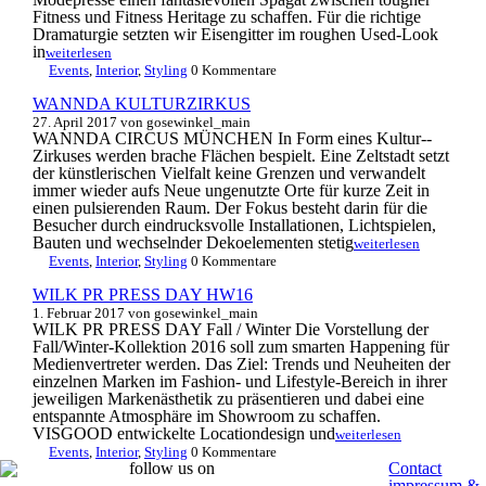
Fitness und Fitness Heritage zu schaffen. Für die richtige
Dramaturgie setzten wir Eisengitter im roughen Used-Look
in
weiterlesen
Events
,
Interior
,
Styling
0 Kommentare
WANNDA KULTURZIRKUS
27. April 2017
von gosewinkel_main
WANNDA CIRCUS MÜNCHEN In Form eines Kultur-­
Zirkuses werden brache Flächen bespielt. Eine Zeltstadt setzt
der künstlerischen Vielfalt keine Grenzen und verwandelt
immer wieder aufs Neue ungenutzte Orte für kurze Zeit in
einen pulsierenden Raum. Der Fokus besteht darin für die
Besucher durch eindrucksvolle Installationen, Lichtspielen,
Bauten und wechselnder Dekoelementen stetig
weiterlesen
Events
,
Interior
,
Styling
0 Kommentare
WILK PR PRESS DAY HW16
1. Februar 2017
von gosewinkel_main
WILK PR PRESS DAY Fall / Winter Die Vorstellung der
Fall/Winter-Kollektion 2016 soll zum smarten Happening für
Medienvertreter werden. Das Ziel: Trends und Neuheiten der
einzelnen Marken im Fashion- und Lifestyle-Bereich in ihrer
jeweiligen Markenästhetik zu präsentieren und dabei eine
entspannte Atmosphäre im Showroom zu schaffen.
VISGOOD entwickelte Locationdesign und
weiterlesen
Events
,
Interior
,
Styling
0 Kommentare
follow us on
Contact
impressum &