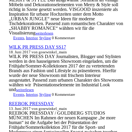
Möbeln und Dekorationselementen von Merry & Style soll
richtig in Szene gesetzt werden. VISGOOD inszenierte als
Inspiration für urbane Hochzeiten unter dem Motto
„URBAN JUNGLE“ neue Ideen für moderne
Tischdekorationen. Passend zum romantischen Charakter von
„SHABBY ROMANCE“ wählten wir für die
Visualisierung
weiterlesen
Events
,
Interior
,
Styling
0 Kommentare
WILK PR PRESS DAY SS17
18. Juni 2017
von gosewinkel_main
WILK PR PRESS DAY Journalisten, Blogger und Stylisten
werden in den hauseigenen Showroom eingeladen, um die
Frühjahr/Sommer-Kollektionen 2017 der zu vertretenden
Brands aus Fashion und Lifestyle zu präsentieren. Hierfür
wurde der neue Showroom mit frischem Interieur
ausgestattet. Passend zum urbanen Charakter des Showrooms
wählten wir Präsentationselemente im Industrial Look
und
weiterlesen
Events
,
Interior
,
Styling
0 Kommentare
REEBOK PRESSDAY
13. Juni 2017
von gosewinkel_main
REEBOK PRESSDAY / GOLDBERG STUDIOS
MÜNCHEN Im Rahmen der neuen Kampagne „be more
human“ ist die Aufgabe bei der Präsentation der
Frühjahr/Sommerkollektion 2017 für die Sport- und
Modepresse einen fantasievollen Spagat zwischen tougher